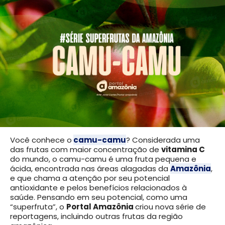
Você conhece o
camu-camu
? Considerada uma
das frutas com maior concentração de
vitamina C
do mundo, o camu-camu é uma fruta pequena e
ácida, encontrada nas áreas alagadas da
Amazônia
,
e que chama a atenção por seu potencial
antioxidante e pelos benefícios relacionados à
saúde. Pensando em seu potencial, como uma
“superfruta”, o
Portal Amazônia
criou nova série de
reportagens, incluindo outras frutas da região