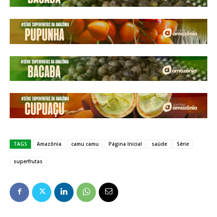
TAGS
Amazônia
camu camu
Página Inicial
saúde
Série
superfrutas