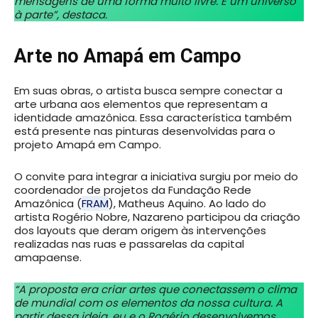
mensagens de uma forma muito livre. É um universo
à parte”, destaca.
Arte no Amapá em Campo
Em suas obras, o artista busca sempre conectar a
arte urbana aos elementos que representam a
identidade amazônica. Essa característica também
está presente nas pinturas desenvolvidas para o
projeto Amapá em Campo.
O convite para integrar a iniciativa surgiu por meio do
coordenador de projetos da Fundação Rede
Amazônica (
FRAM
), Matheus Aquino. Ao lado do
artista Rogério Nobre, Nazareno participou da criação
dos layouts que deram origem às intervenções
realizadas nas ruas e passarelas da capital
amapaense.
“A proposta era criar artes que conectassem o clima
de mundial com os elementos da nossa cultura. A
partir dessa ideia, eu e o Rogério desenvolvemos