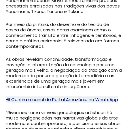
Yanomami e Kuenan Mayu. A mostra reúne práticas
ancestrais enraizadas nas tradições vivas dos povos
Yanomami, Tikuna, Tariana e Tukano.
Por meio da pintura, do desenho e do tecido de
casca de árvore, essas obras examinam como o
conhecimento transita entre linhagens e territórios, e
como a prática cerimonial é reinventada em formas
contemporâneas.
As obras revelam continuidade, transformação e
inovação: a interpretação da cosmologia por uma
geração mais velha, a negociação da tradição com a
modernidade por uma geração intermediária e as
experiências de uma geração mais jovem em
intercâmbio intercultural e intergênero.
📲 Confira o canal do Portal Amazônia no WhatsApp
“Riverlines torna visíveis genealogias artísticas há
muito negligenciadas nas narrativas globais da arte
moderna e contemporânea, e posiciona essas obras
dentro do discurso atual sobre clima, extrativismo e