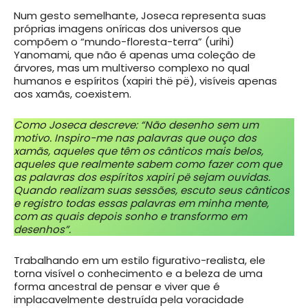
Num gesto semelhante, Joseca representa suas
próprias imagens oníricas dos universos que
compõem o “mundo-floresta-terra” (urihi)
Yanomami, que não é apenas uma coleção de
árvores, mas um multiverso complexo no qual
humanos e espíritos (xapiri thë pë), visíveis apenas
aos xamãs, coexistem.
Como Joseca descreve: “Não desenho sem um
motivo. Inspiro-me nas palavras que ouço dos
xamãs, aqueles que têm os cânticos mais belos,
aqueles que realmente sabem como fazer com que
as palavras dos espíritos xapiri pë sejam ouvidas.
Quando realizam suas sessões, escuto seus cânticos
e registro todas essas palavras em minha mente,
com as quais depois sonho e transformo em
desenhos”.
Trabalhando em um estilo figurativo-realista, ele
torna visível o conhecimento e a beleza de uma
forma ancestral de pensar e viver que é
implacavelmente destruída pela voracidade