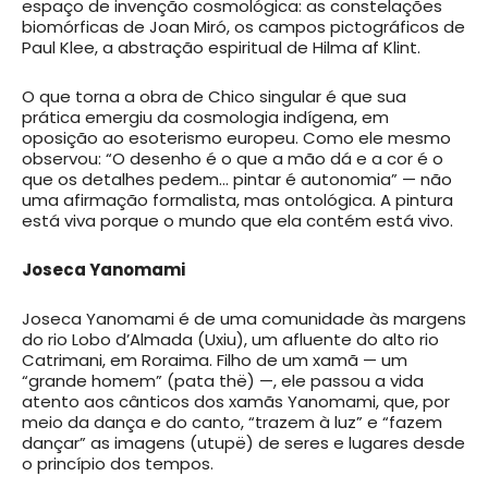
espaço de invenção cosmológica: as constelações
biomórficas de Joan Miró, os campos pictográficos de
Paul Klee, a abstração espiritual de Hilma af Klint.
O que torna a obra de Chico singular é que sua
prática emergiu da cosmologia indígena, em
oposição ao esoterismo europeu. Como ele mesmo
observou: “O desenho é o que a mão dá e a cor é o
que os detalhes pedem… pintar é autonomia” — não
uma afirmação formalista, mas ontológica. A pintura
está viva porque o mundo que ela contém está vivo.
Joseca Yanomami
Joseca Yanomami é de uma comunidade às margens
do rio Lobo d’Almada (Uxiu), um afluente do alto rio
Catrimani, em Roraima. Filho de um xamã — um
“grande homem” (pata thë) —, ele passou a vida
atento aos cânticos dos xamãs Yanomami, que, por
meio da dança e do canto, “trazem à luz” e “fazem
dançar” as imagens (utupë) de seres e lugares desde
o princípio dos tempos.