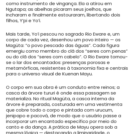
como instrumento de vingança. Ela a atirou em
Ngutapa; as abelhas picaram seus joelhos, que
incharam e finalmente estouraram, libertando dois
filhos, Y’pi e Yo’i.
Mais tarde, Yo’i pescou no sagrado Rio Eware e, um
corpo de cada vez, desenhou um povo inteiro — os
Magüta: “o povo pescado das águas”. Cada figura
emergiu como membro do clã dos “seres com penas”
ou do clã dos “seres com cabelo”. O Rio Eware tornou-
se o lar dos encantados: presenças porosas e
metamórficas, resistentes à taxonomia fixa e centrais
para o universo visual de Kuenan Mayu.
O corpo em sua obra é um conduto entre reinos; a
casca da árvore tururi é onde essa passagem se
materializa. No ritual Magüta, a casca interna da
árvore é preparada, costurada em uma vestimenta
que cobre todo o corpo e pintada com urucum,
jenipapo e pacová, de modo que o usuário passe a
incorporar um encantado específico por meio do
canto e da dança. A prática de Mayu opera sob a
mesma lógica — destacando a liminaridade, o