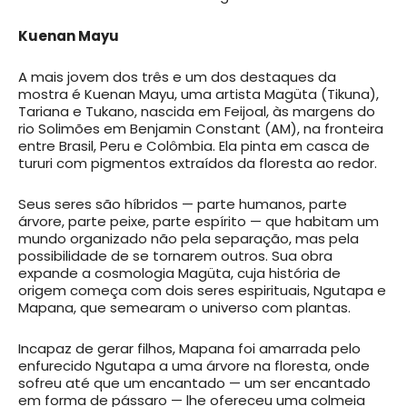
Kuenan Mayu
A mais jovem dos três e um dos destaques da
mostra é Kuenan Mayu, uma artista Magüta (Tikuna),
Tariana e Tukano, nascida em Feijoal, às margens do
rio Solimões em Benjamin Constant (AM), na fronteira
entre Brasil, Peru e Colômbia. Ela pinta em casca de
tururi com pigmentos extraídos da floresta ao redor.
Seus seres são híbridos — parte humanos, parte
árvore, parte peixe, parte espírito — que habitam um
mundo organizado não pela separação, mas pela
possibilidade de se tornarem outros. Sua obra
expande a cosmologia Magüta, cuja história de
origem começa com dois seres espirituais, Ngutapa e
Mapana, que semearam o universo com plantas.
Incapaz de gerar filhos, Mapana foi amarrada pelo
enfurecido Ngutapa a uma árvore na floresta, onde
sofreu até que um encantado — um ser encantado
em forma de pássaro — lhe ofereceu uma colmeia