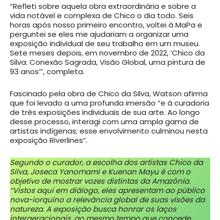
“Refleti sobre aquela obra extraordinária e sobre a
vida notável e complexa de Chico o dia todo. Seis
horas após nosso primeiro encontro, voltei à MaPa e
perguntei se eles me ajudariam a organizar uma
exposição individual de seu trabalho em um museu.
Sete meses depois, em novembro de 2022, ‘Chico da
Silva: Conexão Sagrada, Visão Global, uma pintura de
93 anos’”, completa.
Fascinado pela obra de Chico da Silva, Watson afirma
que foi levado a uma profunda imersão “e à curadoria
de três exposições individuais de sua arte. Ao longo
desse processo, interagi com uma ampla gama de
artistas indígenas; esse envolvimento culminou nesta
exposição Riverlines”.
Segundo o curador, a escolha dos artistas Chico da
Silva, Joseca Yanomami e Kuenan Mayu é com o
objetivo de mostrar vozes distintas da Amazônia.
“Vistos aqui em diálogo, eles apresentam ao público
nova-iorquino a relevância global de suas visões da
natureza. A exposição busca honrar os laços
intergeracionais, ao mesmo tempo que concede