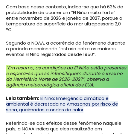
Com base nesse contexto, indica-se que há 63% de
probabilidade de ocorrer um “El Niño muito forte”
entre novembro de 2026 e janeiro de 2027, porque a
temperatura da superfície do mar ultrapassaria 2,0
°C.
Segundo a NOAA, a ocorrência do fenômeno durante
o período mencionado “estaria entre os maiores
eventos El Niño registrados desde 1950”.
“Em resumo, as condições do El Niño estão presentes
e espera-se que se intensifiquem durante o inverno
do Hemisfério Norte de 2026-2027”, observa a
agência meteorológica oficial dos EUA.
Leia também:
El Niño: Emergência climática e
ambiental é decretada no Amazonas por risco de
seca, queimadas e ondas de calor
Referindo-se aos efeitos desse fenômeno naquele
país, a NOAA indica que eles resultarão em