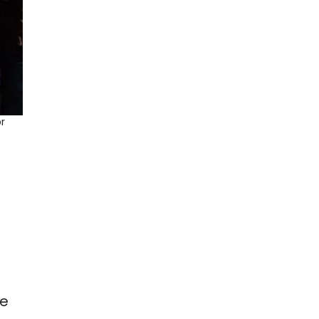
r
z
de