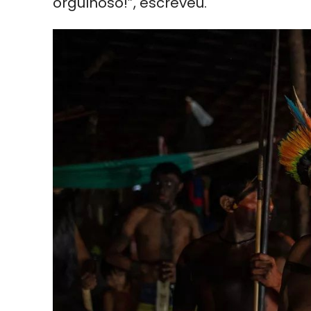
orgulhoso!”, escreveu.