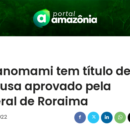
nomami tem título d
ausa aprovado pela
ral de Roraima
022