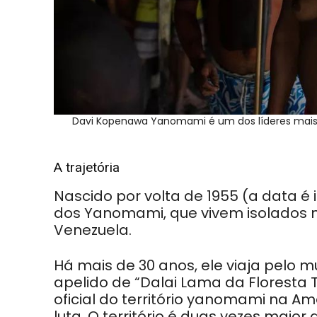
Davi Kopenawa Yanomami é um dos líderes mais co
A trajetória
Nascido por volta de 1955 (a data é
dos Yanomami, que vivem isolados n
Venezuela.
Há mais de 30 anos, ele viaja pelo
apelido de “Dalai Lama da Floresta 
oficial do território yanomami na A
luta. O território é duas vezes maio