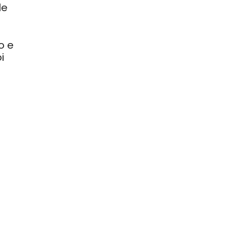
le
o e
i