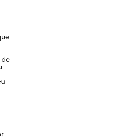
que
a de
a
eu
or