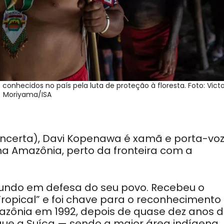
nhecidos no país pela luta de proteção à floresta. Foto: Victo
Moriyama/ISA
 incerta), Davi Kopenawa é xamã e porta-vo
a Amazônia, perto da fronteira com a
 mundo em defesa do seu povo. Recebeu o
Tropical” e foi chave para o reconhecimento
mazônia em 1992, depois de quase dez anos 
r que a Suíça — sendo a maior área indígena