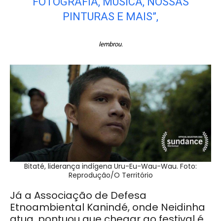
FOTOGRAFIA, MÚSICA, NOSSAS
PINTURAS E MAIS”,
lembrou.
Bitaté, liderança indígena Uru-Eu-Wau-Wau. Foto:
Reprodução/O Território
Já a Associação de Defesa
Etnoambiental Kanindé, onde Neidinha
atua, pontuou que chegar ao festival é