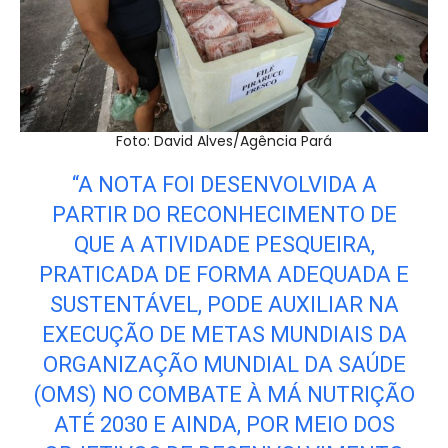
Foto: David Alves/Agência Pará
“A NOTA FOI DESENVOLVIDA A
PARTIR DO RECONHECIMENTO DE
QUE A ATIVIDADE PESQUEIRA,
PRATICADA DE FORMA ADEQUADA E
SUSTENTÁVEL, PODE AUXILIAR NA
EXECUÇÃO DE METAS MUNDIAIS DA
ORGANIZAÇÃO MUNDIAL DA SAÚDE
(OMS) NO COMBATE À MÁ NUTRIÇÃO
ATÉ 2030 E AINDA, POR MEIO DOS