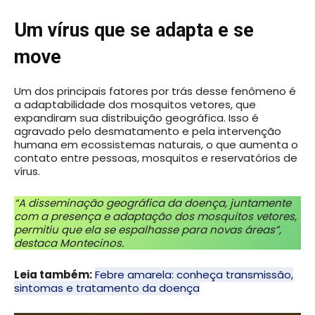
Um vírus que se adapta e se
move
Um dos principais fatores por trás desse fenômeno é
a adaptabilidade dos mosquitos vetores, que
expandiram sua distribuição geográfica. Isso é
agravado pelo desmatamento e pela intervenção
humana em ecossistemas naturais, o que aumenta o
contato entre pessoas, mosquitos e reservatórios de
vírus.
“A disseminação geográfica da doença, juntamente
com a presença e adaptação dos mosquitos vetores,
permitiu que ela se espalhasse para novas áreas”,
destaca Montecinos.
Leia também:
Febre amarela: conheça transmissão,
sintomas e tratamento da doença