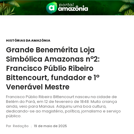
HISTÓRIAS DA AMAZÔNIA
Grande Benemérita Loja
Simbólica Amazonas n°2:
nia
Francisco Públio Ribeiro
Bittencourt, fundador e 1°
Venerável Mestre
Francisco Públio Ribeiro Bittencourt nasceu na cidade de
Belém do Pará, em 12 de fevereiro de 1848. Muito criança
ainda, veio para Manaus. Adquiriu uma boa cultura,
dedicando-se ao magistério, política, jornalismo e serviço
 a Amazônia
público.
Por
Redação
19 de maio de 2025