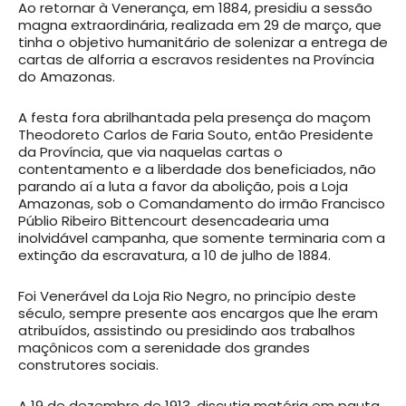
Ao retornar à Venerança, em 1884, presidiu a sessão
magna extraordinária, realizada em 29 de março, que
tinha o objetivo humanitário de solenizar a entrega de
cartas de alforria a escravos residentes na Província
do Amazonas.
A festa fora abrilhantada pela presença do maçom
Theodoreto Carlos de Faria Souto, então Presidente
da Província, que via naquelas cartas o
contentamento e a liberdade dos beneficiados, não
parando aí a luta a favor da abolição, pois a Loja
Amazonas, sob o Comandamento do irmão Francisco
Públio Ribeiro Bittencourt desencadearia uma
inolvidável campanha, que somente terminaria com a
extinção da escravatura, a 10 de julho de 1884.
Foi Venerável da Loja Rio Negro, no princípio deste
século, sempre presente aos encargos que lhe eram
atribuídos, assistindo ou presidindo aos trabalhos
maçônicos com a serenidade dos grandes
construtores sociais.
A 19 de dezembro de 1913, discutia matéria em pauta