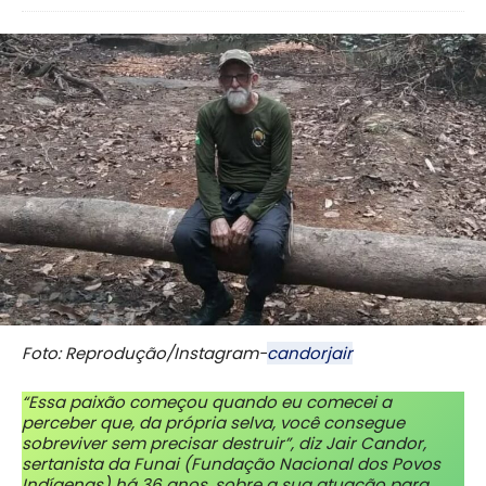
Foto: Reprodução/Instagram-
candorjair
“Essa paixão começou quando eu comecei a
perceber que, da própria selva, você consegue
sobreviver sem precisar destruir”, diz Jair Candor,
sertanista da Funai (Fundação Nacional dos Povos
Indígenas) há 36 anos, sobre a sua atuação para