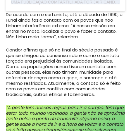
UMA PUBLICAÇÃO COMPARTILHADA POR JAIR CANDOR (@CANDORJAIR)
De acordo com o sertanista, até a década de 1990, a
Funai ainda fazia contato com os povos que não
tinham interferência externa. “A nossa missão era
entrar no mato, localizar o povo e fazer o contato.
Não tinha meio termo”, relembra.
Candor afirma que só no final do século passado é
que se chegou ao consenso sobre como o contato
forçado era prejudicial às comunidades isoladas.
Como as populações nunca tiveram contato com
outras pessoas, elas não tinham imunidade para
enfrentar doenças como a gripe, o sarampo e até
mesmo resfriados. Atualmente, o contato só é feito
com os povos em conflito com comunidades
tradicionais, outras etnias e fazendeiros.
“A gente tem nossas regras para ir a campo: tem que
estar todo mundo vacinado, a gente não se aproxima
tanto deles a ponto de transmitir alguma coisa, a
gente sabe a hora de ir e a hora de voltar e o contato
só é feito nessas circunstâncias: se eles estiverem