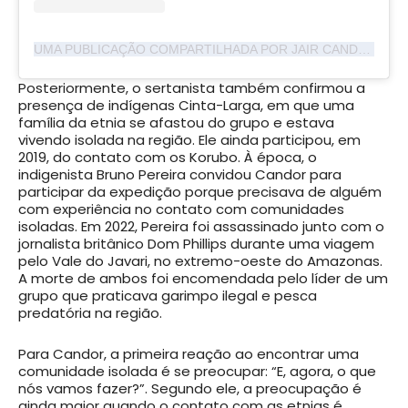
UMA PUBLICAÇÃO COMPARTILHADA POR JAIR CANDOR (@CANDORJAIR)
Posteriormente, o sertanista também confirmou a
presença de indígenas Cinta-Larga, em que uma
família da etnia se afastou do grupo e estava
vivendo isolada na região. Ele ainda participou, em
2019, do contato com os Korubo. À época, o
indigenista Bruno Pereira convidou Candor para
participar da expedição porque precisava de alguém
com experiência no contato com comunidades
isoladas. Em 2022, Pereira foi assassinado junto com o
jornalista britânico Dom Phillips durante uma viagem
pelo Vale do Javari, no extremo-oeste do Amazonas.
A morte de ambos foi encomendada pelo líder de um
grupo que praticava garimpo ilegal e pesca
predatória na região.
Para Candor, a primeira reação ao encontrar uma
comunidade isolada é se preocupar: “E, agora, o que
nós vamos fazer?”. Segundo ele, a preocupação é
ainda maior quando o contato com as etnias é