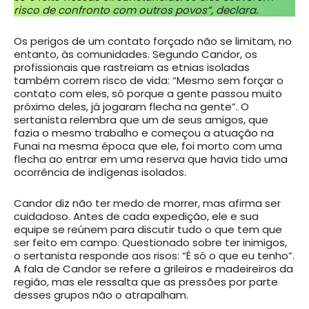
risco de confronto com outros povos”, declara.
Os perigos de um contato forçado não se limitam, no
entanto, às comunidades. Segundo Candor, os
profissionais que rastreiam as etnias isoladas
também correm risco de vida: “Mesmo sem forçar o
contato com eles, só porque a gente passou muito
próximo deles, já jogaram flecha na gente”. O
sertanista relembra que um de seus amigos, que
fazia o mesmo trabalho e começou a atuação na
Funai na mesma época que ele, foi morto com uma
flecha ao entrar em uma reserva que havia tido uma
ocorrência de indígenas isolados.
Candor diz não ter medo de morrer, mas afirma ser
cuidadoso. Antes de cada expedição, ele e sua
equipe se reúnem para discutir tudo o que tem que
ser feito em campo. Questionado sobre ter inimigos,
o sertanista responde aos risos: “É só o que eu tenho”.
A fala de Candor se refere a grileiros e madeireiros da
região, mas ele ressalta que as pressões por parte
desses grupos não o atrapalham.