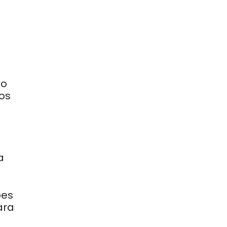
 o
os
s
a
ões
ara