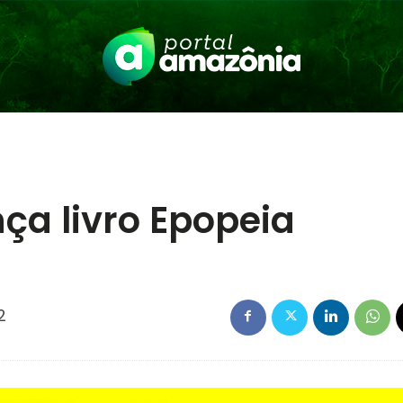
nça livro Epopeia
2