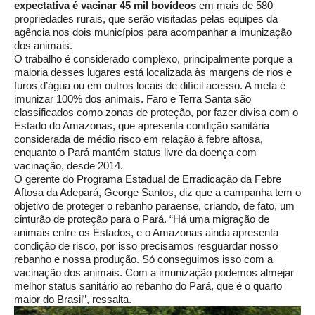
expectativa é vacinar 45 mil bovídeos
em mais de 580
propriedades rurais, que serão visitadas pelas equipes da
agência nos dois municípios para acompanhar a imunização
dos animais.
O trabalho é considerado complexo, principalmente porque a
maioria desses lugares está localizada às margens de rios e
furos d’água ou em outros locais de difícil acesso. A meta é
imunizar 100% dos animais. Faro e Terra Santa são
classificados como zonas de proteção, por fazer divisa com o
Estado do Amazonas, que apresenta condição sanitária
considerada de médio risco em relação à febre aftosa,
enquanto o Pará mantém status livre da doença com
vacinação, desde 2014.
O gerente do Programa Estadual de Erradicação da Febre
Aftosa da Adepará, George Santos, diz que a campanha tem o
objetivo de proteger o rebanho paraense, criando, de fato, um
cinturão de proteção para o Pará. “Há uma migração de
animais entre os Estados, e o Amazonas ainda apresenta
condição de risco, por isso precisamos resguardar nosso
rebanho e nossa produção. Só conseguimos isso com a
vacinação dos animais. Com a imunização podemos almejar
melhor status sanitário ao rebanho do Pará, que é o quarto
maior do Brasil”, ressalta.