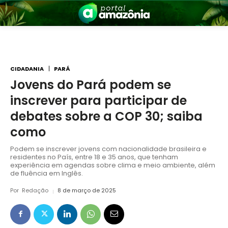
CIDADANIA
PARÁ
Jovens do Pará podem se
inscrever para participar de
nia
debates sobre a COP 30; saiba
como
Podem se inscrever jovens com nacionalidade brasileira e
residentes no País, entre 18 e 35 anos, que tenham
experiência em agendas sobre clima e meio ambiente, além
de fluência em Inglês.
Por
Redação
8 de março de 2025
 a Amazônia