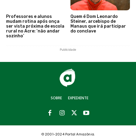
Professores e alunos
Quem é Dom Leonardo
mudam rotina após onça
Steiner, arcebispo de
ser vista próxima de escola
Manaus que irá participar
rural no Acre: ‘não andar
do conclave
sozinho’
Publicidade
SOBRE
EXPEDIENTE
© 2001-2024 Portal Amazônia.