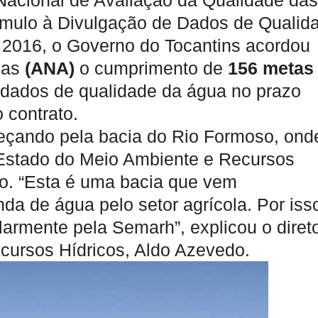
Nacional de Avaliação da Qualidade das
ímulo à Divulgação de Dados de Qualid
de 2016, o Governo do Tocantins acordou
uas
(ANA)
o cumprimento de
156 metas
 dados de qualidade da água no prazo
 contrato.
omeçando pela bacia do Rio Formoso, ond
 Estado do Meio Ambiente e Recursos
do. “Esta é uma bacia que vem
 de água pelo setor agrícola. Por iss
larmente pela Semarh”, explicou o diret
cursos Hídricos, Aldo Azevedo.