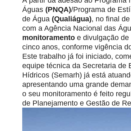
A partir da adesão ao Programa 
Águas
(PNQA)
/Programa de Est
de Água
(Qualiágua)
, no final 
com a Agência Nacional das Ág
monitoramento
e divulgação de
cinco anos, conforme vigência do
Este trabalho já foi iniciado, c
equipe técnica da Secretaria de
Hídricos (Semarh) já está atuan
apresentando uma grande demanda
o seu monitoramento é feito regu
de Planejamento e Gestão de Re