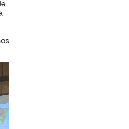
de
.
mos