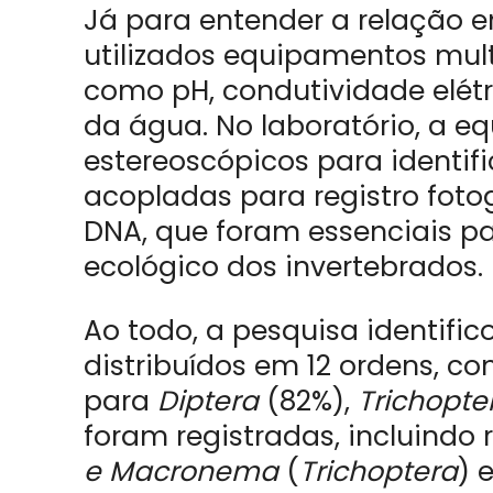
Já para entender a relação e
utilizados equipamentos mul
como pH, condutividade elétr
da água. No laboratório, a eq
estereoscópicos para identi
acopladas para registro fotog
DNA, que foram essenciais pa
ecológico dos invertebrados.
Ao todo, a pesquisa identific
distribuídos em 12 ordens, c
para
Diptera
(82%),
Trichopte
foram registradas, incluindo
e Macronema
(
Trichoptera
) 