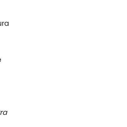
ura
e
ra