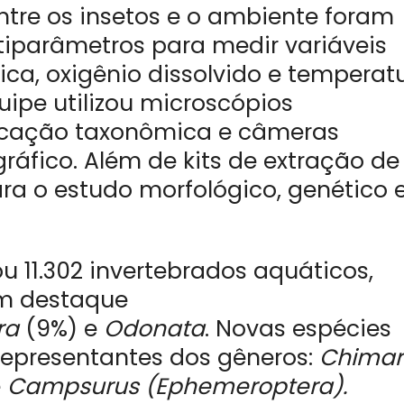
ntre os insetos e o ambiente foram
tiparâmetros para medir variáveis
ica, oxigênio dissolvido e temperat
uipe utilizou microscópios
ficação taxonômica e câmeras
ráfico. Além de kits de extração de
ra o estudo morfológico, genético 
ou 11.302 invertebrados aquáticos,
om destaque
ra
(9%) e
Odonata
. Novas espécies
 representantes dos gêneros:
Chimar
e
Campsurus (Ephemeroptera).