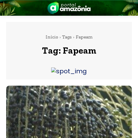
Início
Tags
Fapeam
Tag:
Fapeam
nia
 a Amazônia