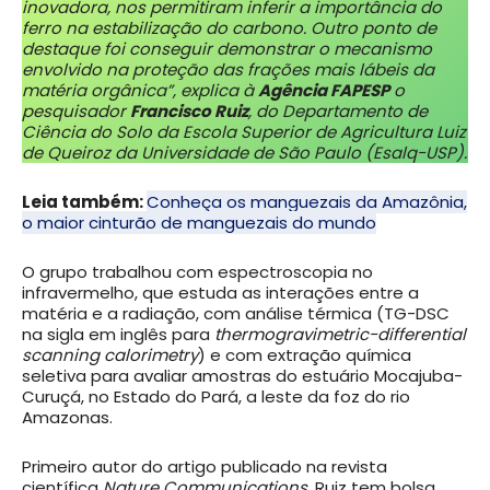
inovadora, nos permitiram inferir a importância do
ferro na estabilização do carbono. Outro ponto de
destaque foi conseguir demonstrar o mecanismo
envolvido na proteção das frações mais lábeis da
matéria orgânica”, explica à
Agência FAPESP
o
pesquisador
Francisco Ruiz
, do Departamento de
Ciência do Solo da Escola Superior de Agricultura Luiz
de Queiroz da Universidade de São Paulo (Esalq-USP).
Leia também:
Conheça os manguezais da Amazônia,
o maior cinturão de manguezais do mundo
O grupo trabalhou com espectroscopia no
infravermelho, que estuda as interações entre a
matéria e a radiação, com análise térmica (TG-DSC
na sigla em inglês para
thermogravimetric-differential
scanning calorimetry
) e com extração química
seletiva para avaliar amostras do estuário Mocajuba-
Curuçá, no Estado do Pará, a leste da foz do rio
Amazonas.
Primeiro autor do artigo publicado na revista
científica
Nature Communications
, Ruiz tem bolsa