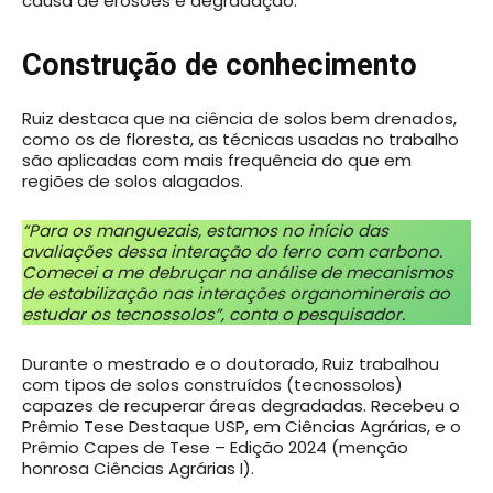
causa de erosões e degradação.
Construção de conhecimento
Ruiz destaca que na ciência de solos bem drenados,
como os de floresta, as técnicas usadas no trabalho
são aplicadas com mais frequência do que em
regiões de solos alagados.
“Para os manguezais, estamos no início das
avaliações dessa interação do ferro com carbono.
Comecei a me debruçar na análise de mecanismos
de estabilização nas interações organominerais ao
estudar os tecnossolos”, conta o pesquisador.
Durante o mestrado e o doutorado, Ruiz trabalhou
com tipos de solos construídos (tecnossolos)
capazes de recuperar áreas degradadas. Recebeu o
Prêmio Tese Destaque USP, em Ciências Agrárias, e o
Prêmio Capes de Tese – Edição 2024 (menção
honrosa Ciências Agrárias I).