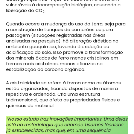
vulneráveis à decomposição biológica, causando a
liberação do CO
.
2
Quando ocorre a mudança do uso da terra, seja para
a construção de tanques de camarões ou para
pastagem (situações registradas nas áreas
analisadas na pesquisa), há alteração drástica no
ambiente geoquímico, levando à oxidação ou
acidificação do solo. Isso promove a transformação
dos minerais óxidos de ferro menos cristalinos em
formas mais cristalinas, menos eficazes na
estabilização do carbono orgânico.
A cristalinidade se refere à forma como os átomos
estão organizados, ficando dispostos de maneira
repetitiva e ordenada. Cria uma estrutura
tridimensional, que afeta as propriedades físicas e
químicas do material.
“Nosso estudo traz inovações importantes. Uma delas
está na metodologia que criamos. Usamos técnicas
já estabelecidas, mas que, em uma sequência