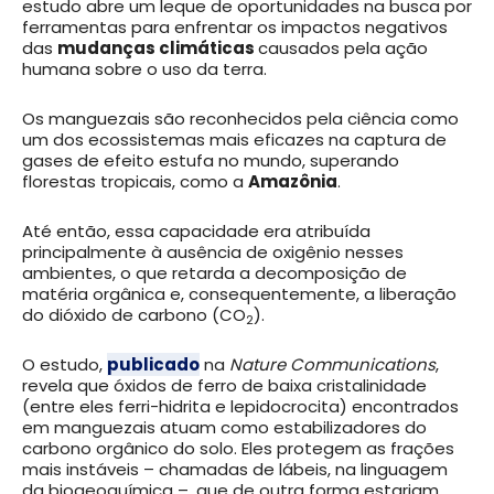
estudo abre um leque de oportunidades na busca por
ferramentas para enfrentar os impactos negativos
das
mudanças climáticas
causados pela ação
humana sobre o uso da terra.
Os manguezais são reconhecidos pela ciência como
um dos ecossistemas mais eficazes na captura de
gases de efeito estufa no mundo, superando
florestas tropicais, como a
Amazônia
.
Até então, essa capacidade era atribuída
principalmente à ausência de oxigênio nesses
ambientes, o que retarda a decomposição de
matéria orgânica e, consequentemente, a liberação
do dióxido de carbono (CO
).
2
O estudo,
publicado
na
Nature Communications
,
revela que óxidos de ferro de baixa cristalinidade
(entre eles ferri-hidrita e lepidocrocita) encontrados
em manguezais atuam como estabilizadores do
carbono orgânico do solo. Eles protegem as frações
mais instáveis – chamadas de lábeis, na linguagem
da biogeoquímica –, que de outra forma estariam