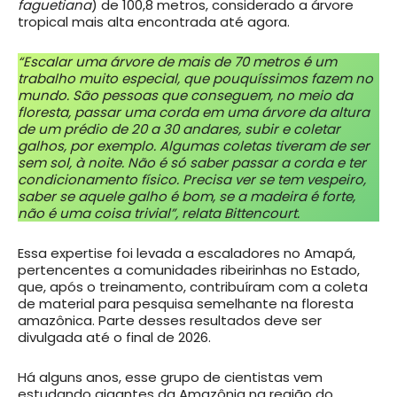
faguetiana
) de 100,8 metros, considerado a árvore
tropical mais alta encontrada até agora.
“Escalar uma árvore de mais de 70 metros é um
trabalho muito especial, que pouquíssimos fazem no
mundo. São pessoas que conseguem, no meio da
floresta, passar uma corda em uma árvore da altura
de um prédio de 20 a 30 andares, subir e coletar
galhos, por exemplo. Algumas coletas tiveram de ser
sem sol, à noite. Não é só saber passar a corda e ter
condicionamento físico. Precisa ver se tem vespeiro,
saber se aquele galho é bom, se a madeira é forte,
não é uma coisa trivial”, relata Bittencourt.
Essa expertise foi levada a escaladores no Amapá,
pertencentes a comunidades ribeirinhas no Estado,
que, após o treinamento, contribuíram com a coleta
de material para pesquisa semelhante na floresta
amazônica. Parte desses resultados deve ser
divulgada até o final de 2026.
Há alguns anos, esse grupo de cientistas vem
estudando gigantes da Amazônia na região do