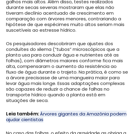
galhos mais altos. Além disso, testes realizados
durante secas severas mostraram que elas não
tiveram declínio acentuado de crescimento em
comparação com árvores menores, contrariando a
hipótese de que espécimes muito altos seriam mais
suscetíveis ao estresse hídrico.
Os pesquisadores descobriram que ajustes dos
conduítes do xilema (“tubos” microscópicos que a
planta usa para conduzir água e nutrientes até as
folhas), com diâmetros maiores conforme fica mais
alta, compensaram o aumento da resistência ao
fluxo de água durante o trajeto. Na prática, é como se
a árvore precisasse de uma mangueira maior para
levar água mais longe. Essas adaptações complexas
são capazes de reduzir a chance de falhas no
transporte hídrico quando a planta está em
situações de seca.
Leia também:
Árvores gigantes da Amazônia podem
ajudar cientistas
No caso das folhas, o efeito da gravidade as obriga a