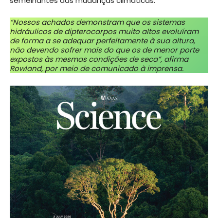
semelhantes das mudanças climáticas.
“Nossos achados demonstram que os sistemas
hidráulicos de dipterocarpos muito altos evoluíram
de forma a se adequar perfeitamente à sua altura,
não devendo sofrer mais do que os de menor porte
expostos às mesmas condições de seca”, afirma
Rowland, por meio de comunicado à imprensa.