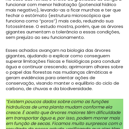
funcionar com menor hidratação (potencial hídrico
mais negativo), levando-as a ficar murchas e ter que
fechar o estômato (estrutura microscópica que
funciona como “poros”) mais cedo, reduzindo sua
fotossíntese. O estudo mostra, porém, que as árvores
gigantes aumentam a tolerância a essas condições,
sem prejuízo ao seu funcionamento.
Esses achados avançam na biologia das árvores
gigantes, ajudando a explicar como conseguem
superar limitações físicas e fisiológicas para conduzir
água e continuar crescendo; aprimoram olhares sobre
o papel das florestas nas mudanças climáticas e
geram evidências para orientar ações de
conservação, visando manter o equilíbrio do ciclo de
carbono, de chuvas e da biodiversidade.
“Existem poucos dados sobre como as funções
hidráulicas de uma planta mudam conforme ela
cresce. É aceito que árvores maiores têm dificuldade
em transportar água e, por isso, podem morrer mais
em função de secas. Ficamos muito surpresos com o
resultado do nosso estudo, verificando que elas têm