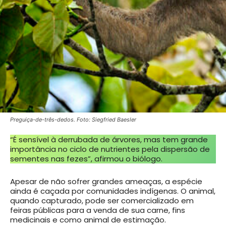
Preguiça-de-três-dedos. Foto: Siegfried Baesler
“É sensível à derrubada de árvores, mas tem grande
importância no ciclo de nutrientes pela dispersão de
sementes nas fezes”, afirmou o biólogo.
Apesar de não sofrer grandes ameaças, a espécie
ainda é caçada por comunidades indígenas. O animal,
quando capturado, pode ser comercializado em
feiras públicas para a venda de sua carne, fins
medicinais e como animal de estimação.