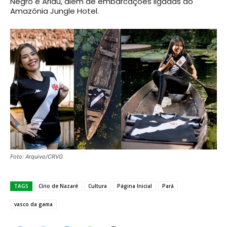
Negro e Ariaú, além de embarcações ligadas ao
Amazônia Jungle Hotel.
Foto: Arquivo/CRVG
TAGS
Círio de Nazaré
Cultura
Página Inicial
Pará
vasco da gama