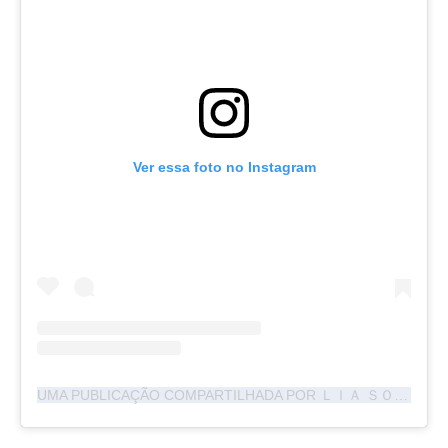
Ver essa foto no Instagram
UMA PUBLICAÇÃO COMPARTILHADA POR ＬＩＡ ＳＯＰＨＩＡ (@LIASOPHIA)