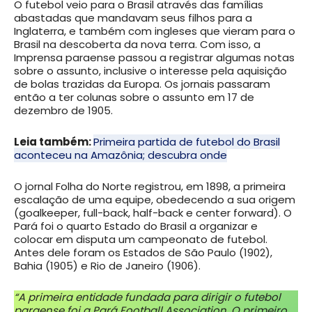
O futebol veio para o Brasil através das famílias
abastadas que mandavam seus filhos para a
Inglaterra, e também com ingleses que vieram para o
Brasil na descoberta da nova terra. Com isso, a
Imprensa paraense passou a registrar algumas notas
sobre o assunto, inclusive o interesse pela aquisição
de bolas trazidas da Europa. Os jornais passaram
então a ter colunas sobre o assunto em 17 de
dezembro de 1905.
Leia também:
Primeira partida de futebol do Brasil
aconteceu na Amazônia; descubra onde
O jornal Folha do Norte registrou, em 1898, a primeira
escalação de uma equipe, obedecendo a sua origem
(goalkeeper, full-back, half-back e center forward). O
Pará foi o quarto Estado do Brasil a organizar e
colocar em disputa um campeonato de futebol.
Antes dele foram os Estados de São Paulo (1902),
Bahia (1905) e Rio de Janeiro (1906).
“A primeira entidade fundada para dirigir o futebol
paraense foi a Pará Football Association. O primeiro