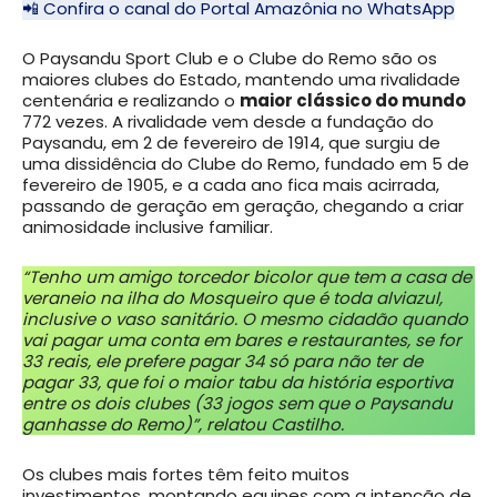
📲 Confira o canal do Portal Amazônia no WhatsApp
O Paysandu Sport Club e o Clube do Remo são os
maiores clubes do Estado, mantendo uma rivalidade
centenária e realizando o
maior clássico do mundo
772 vezes. A rivalidade vem desde a fundação do
Paysandu, em 2 de fevereiro de 1914, que surgiu de
uma dissidência do Clube do Remo, fundado em 5 de
fevereiro de 1905, e a cada ano fica mais acirrada,
passando de geração em geração, chegando a criar
animosidade inclusive familiar.
“Tenho um amigo torcedor bicolor que tem a casa de
veraneio na ilha do Mosqueiro que é toda alviazul,
inclusive o vaso sanitário. O mesmo cidadão quando
vai pagar uma conta em bares e restaurantes, se for
33 reais, ele prefere pagar 34 só para não ter de
pagar 33, que foi o maior tabu da história esportiva
entre os dois clubes (33 jogos sem que o Paysandu
ganhasse do Remo)”, relatou Castilho.
Os clubes mais fortes têm feito muitos
investimentos, montando equipes com a intenção de