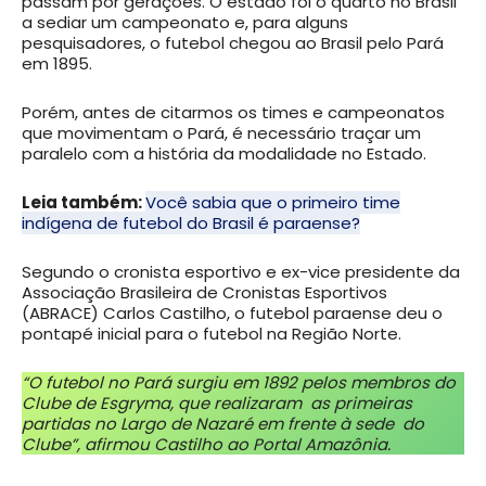
passam por gerações. O estado foi o quarto no Brasil
a sediar um campeonato e, para alguns
pesquisadores, o futebol chegou ao Brasil pelo Pará
em 1895.
Porém, antes de citarmos os times e campeonatos
que movimentam o Pará, é necessário traçar um
paralelo com a história da modalidade no Estado.
Leia também:
Você sabia que o primeiro time
indígena de futebol do Brasil é paraense?
Segundo o cronista esportivo e ex-vice presidente da
Associação Brasileira de Cronistas Esportivos
(ABRACE) Carlos Castilho, o futebol paraense deu o
pontapé inicial para o futebol na Região Norte.
“O futebol no Pará surgiu em 1892 pelos membros do
Clube de Esgryma, que realizaram as primeiras
partidas no Largo de Nazaré em frente à sede do
Clube”, afirmou Castilho ao Portal Amazônia.