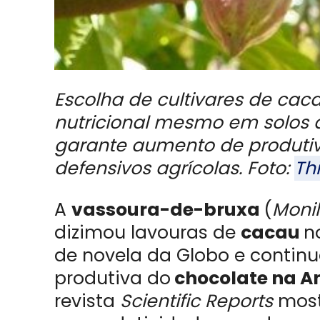
Escolha de cultivares de cac
nutricional mesmo em solos
garante aumento de produtiv
defensivos agrícolas. Foto:
Th
A
vassoura-de-bruxa
(
Monil
dizimou lavouras de
cacau
n
de novela da Globo e contin
produtiva do
chocolate na 
revista
Scientific Reports
most