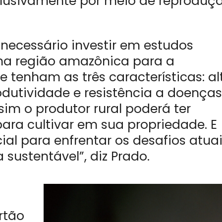
xclusivamente por meio de reproduç
necessário investir em estudos
na região amazônica para a
 tenham as três características: al
rodutividade e resistência a doenças
ssim o produtor rural poderá ter
para cultivar em sua propriedade. E
ial para enfrentar os desafios atua
sustentável”, diz Prado.
rtão