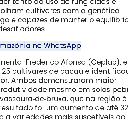
er tanto do uso de fungicidas e
scolham cultivares com a genética
ngo e capazes de manter o equilíbri
desafiadores.
l Amazônia no WhatsApp
mental Frederico Afonso (Ceplac), 
25 cultivares de cacau e identifico
ior. Ambos demonstraram maior
produtividade mesmo em solos pob
vassoura‑de‑bruxa, que na região é
resultado foi um aumento de até 3
a variedades mais suscetíveis ao