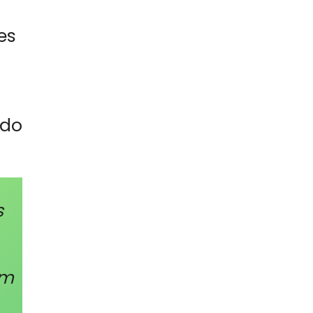
es
 do
s
em