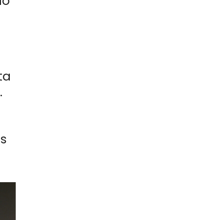
ão
ta
.
is