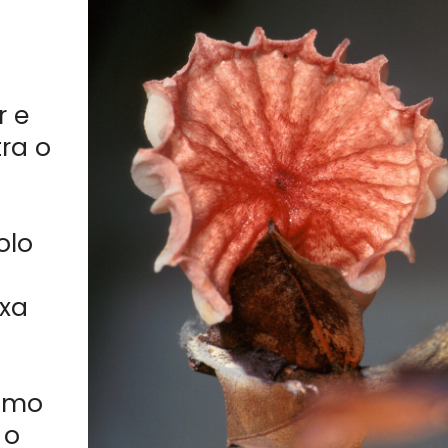
r e
ra o
olo
ixa
como
 o