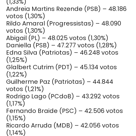
(1,33%)
Andreia Martins Rezende (PSB) – 48.186
votos
(1,30%)
Rildo Amaral (Progressistas) – 48.090
votos
(1,30%)
Abigail (PL) – 48.025 votos
(1,30%)
Daniella (PSB) – 47.277 votos
(1,28%)
Edna Silva (Patriotas) – 46.248 votos
(1,25%)
Glalbert Cutrim (PDT) – 45.134 votos
(1,22%)
Guilherme Paz (Patriotas) – 44.844
votos
(1,21%)
Rodrigo Lago (PCdoB) – 43.292 votos
(1,17%)
Fernando Braide (PSC) – 42.506 votos
(1,15%)
Ricardo Arruda (MDB) – 42.056 votos
(1,14%)