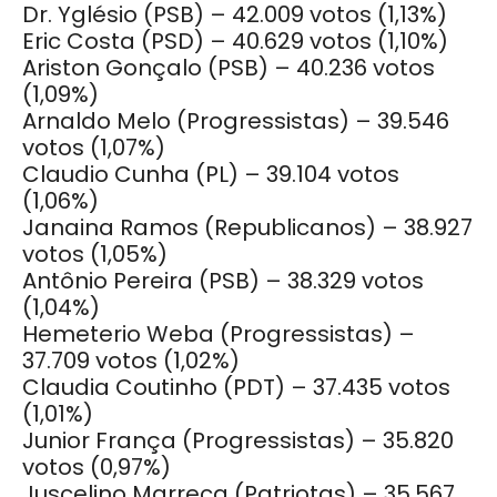
Dr. Yglésio (PSB) – 42.009 votos
(1,13%)
Eric Costa (PSD) – 40.629 votos
(1,10%)
Ariston Gonçalo (PSB) – 40.236 votos
(1,09%)
Arnaldo Melo (Progressistas) – 39.546
votos
(1,07%)
Claudio Cunha (PL) – 39.104 votos
(1,06%)
Janaina Ramos (Republicanos) – 38.927
votos
(1,05%)
Antônio Pereira (PSB) – 38.329 votos
(1,04%)
Hemeterio Weba (Progressistas) –
37.709 votos
(1,02%)
Claudia Coutinho (PDT) – 37.435 votos
(1,01%)
Junior França (Progressistas) – 35.820
votos
(0,97%)
Juscelino Marreca (Patriotas) – 35.567