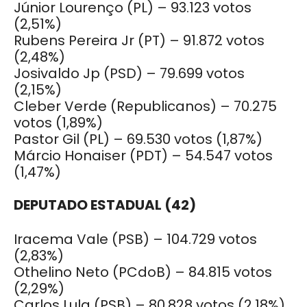
Júnior Lourenço (PL) – 93.123 votos
(2,51%)
Rubens Pereira Jr (PT) – 91.872 votos
(2,48%)
Josivaldo Jp (PSD) – 79.699 votos
(2,15%)
Cleber Verde (Republicanos) – 70.275
votos
(1,89%)
Pastor Gil (PL) – 69.530 votos
(1,87%)
Márcio Honaiser (PDT) – 54.547 votos
(1,47%)
DEPUTADO ESTADUAL (42)
Iracema Vale (PSB) – 104.729 votos
(2,83%)
Othelino Neto (PCdoB) – 84.815 votos
(2,29%)
Carlos Lula (PSB) – 80.828 votos
(2,18%)