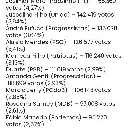
Josimar Maranhãozinho (PL) – 158.360
votos
(4,27%)
Juscelino Filho (União) – 142.419 votos
(3,84%)
André Fufuca (Progressistas) – 135.078
votos
(3,64%)
Aluisio Mendes (PSC) – 126.577 votos
(3,41%)
Marreca Filho (Patriotas) – 116.246 votos
(3,13%)
Duarte (PSB) – 111.019 votos
(2,99%)
Amanda Gentil (Progressistas) –
108.699 votos
(2,93%)
Marcio Jerry (PCdoB) – 106.143 votos
(2,86%)
Roseana Sarney (MDB) – 97.008 votos
(2,61%)
Fábio Macedo (Podemos) – 95.270
votos
(2,57%)