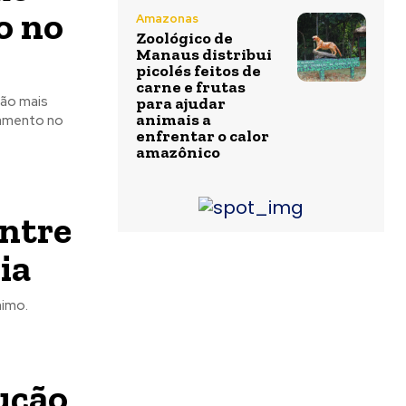
o no
Amazonas
Zoológico de
Manaus distribui
picolés feitos de
carne e frutas
ção mais
para ajudar
animais a
tamento no
enfrentar o calor
amazônico
ntre
ia
imo.
ução