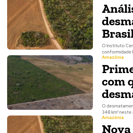
Análi
desma
Brasi
O Instituto Cen
conformidade l
Amazônia
Prime
com q
desm
O desmatamento
348 km² neste 
Amazônia
Nova 