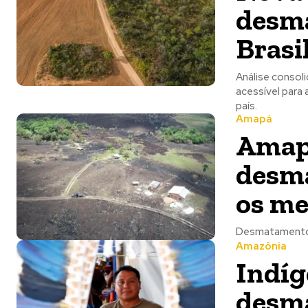
desma
Brasi
Análise consol
acessível para
país.
Amapá
Amapá
desma
os me
Desmatamento 
Amazônia
Indíg
desm