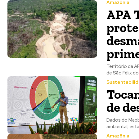
Amazônia
APA T
prote
desm
prime
Território da A
de São Félix do
Sustentabili
Tocan
de de
Dados do Mapbi
ambiental; est
Amazônia