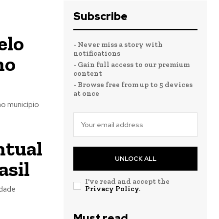
Subscribe
elo
- Never miss a story with
notifications
no
- Gain full access to our premium
content
- Browse free from up to 5 devices
at once
no município
ntual
UNLOCK ALL
asil
I've read and accept the
idade
Privacy Policy
.
Must read