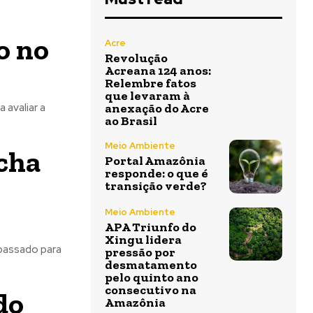
o no
Acre
Revolução
Acreana 124 anos:
Relembre fatos
que levaram à
 avaliar a
anexação do Acre
ao Brasil
Meio Ambiente
echa
Portal Amazônia
responde: o que é
transição verde?
Meio Ambiente
APA Triunfo do
Xingu lidera
passado para
pressão por
desmatamento
pelo quinto ano
consecutivo na
do
Amazônia