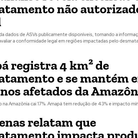
tamento não autorizad
l
ida dados de ASVs publicamente disponíveis, tornando a informa
 avaliar a conformidade legal em regiões impactadas pelo desma
 registra 4 km² de
tamento e se mantém e
nos afetados da Amazôn
na Amazônia cai 17%. Amapá tem redução de 43% e impacto mín
enas relatam que
atamento impacta prod