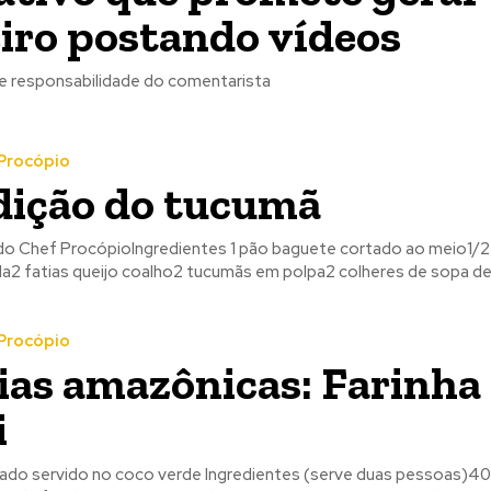
iro postando vídeos
 responsabilidade do comentarista
Procópio
dição do tucumã
o Chef ProcópioIngredientes 1 pão baguete cortado ao meio1/
la2 fatias queijo coalho2 tucumãs em polpa2 colheres de sopa de.
Procópio
ias amazônicas: Farinha
i
ado servido no coco verde Ingredientes (serve duas pessoas)400