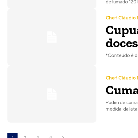
defumado 120 kg
Chef Cláudio 
Cupua
doces
*Conteúdo é de
Chef Cláudio 
Cumar
Pudim de cumar
medida da lata 
1
2
3
4