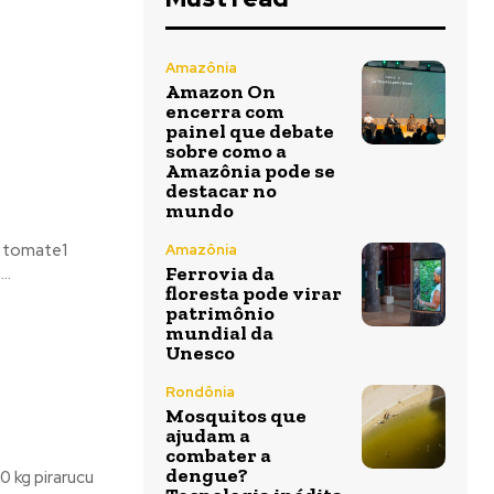
Amazônia
Amazon On
encerra com
painel que debate
sobre como a
Amazônia pode se
destacar no
mundo
2 tomate1
Amazônia
Ferrovia da
..
floresta pode virar
patrimônio
mundial da
Unesco
Rondônia
Mosquitos que
ajudam a
combater a
dengue?
 kg pirarucu