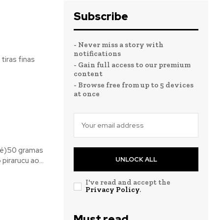
Subscribe
- Never miss a story with
notifications
iras finas
- Gain full access to our premium
content
- Browse free from up to 5 devices
at once
ilé)50 gramas
UNLOCK ALL
irarucu ao...
I've read and accept the
Privacy Policy
.
Must read