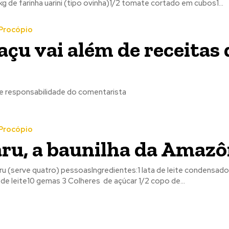
 de farinha uarini (tipo ovinha)1/2 tomate cortado em cubos1...
Procópio
çu vai além de receitas 
 responsabilidade do comentarista
Procópio
u, a baunilha da Amazô
u (serve quatro) pessoasIngredientes:1 lata de leite condensa
de leite10 gemas 3 Colheres de açúcar 1/2 copo de...