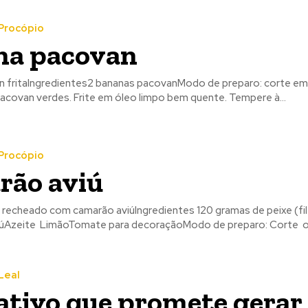
Procópio
na pacovan
 fritaIngredientes2 bananas pacovanModo de preparo: corte em t
acovan verdes. Frite em óleo limpo bem quente. Tempere à...
Procópio
rão aviú
o recheado com camarão aviúIngredientes 120 gramas de peixe (f
úAzeite LimãoTomate para decoraçãoModo de preparo: Corte o p
Leal
ativo que promete gerar