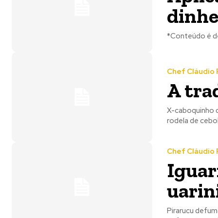
dinhe
*Conteúdo é de
Chef Cláudio 
A tra
X-caboquinho d
rodela de cebo
Chef Cláudio 
Iguar
uarin
Pirarucu defum