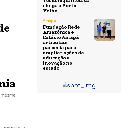
Tecnologia inédita
chega a Porto
Velho
Amapá
de
Fundação Rede
Amazônica e
Estácio Amapá
articulam
parceria para
ampliar ações de
educação e
inovação no
estado
nia
do mesma
Página 1 de 4