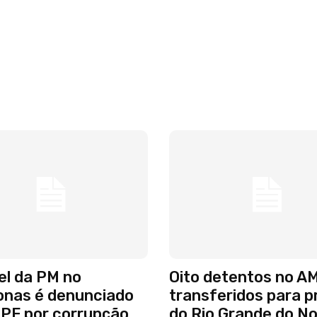
el da PM no
Oito detentos no A
nas é denunciado
transferidos para p
MPF por corrupção
do Rio Grande do No