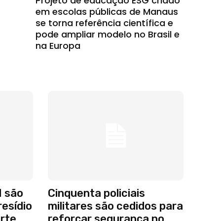
Projeto de educação ESG criado
em escolas públicas de Manaus
se torna referência científica e
pode ampliar modelo no Brasil e
na Europa
M são
Cinquenta policiais
resídio
militares são cedidos para
rte
reforçar segurança no