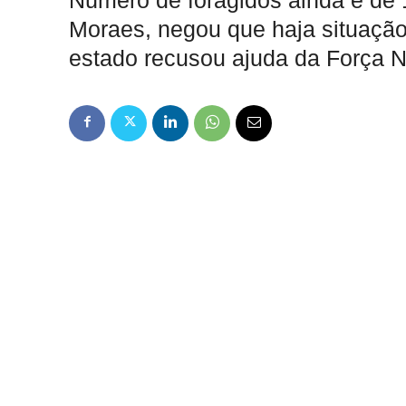
Número de foragidos ainda é de 1
Moraes, negou que haja situação
estado recusou ajuda da Força N