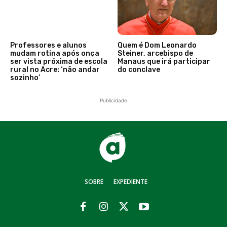
Professores e alunos
Quem é Dom Leonardo
mudam rotina após onça
Steiner, arcebispo de
ser vista próxima de escola
Manaus que irá participar
rural no Acre: ‘não andar
do conclave
sozinho’
Publicidade
SOBRE
EXPEDIENTE