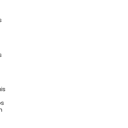
s
s
is
os
n