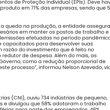
os de Proteção Individual (EPIs). Deve hav
produto em 71% das empresas, sendo que 
a queda na produção, a entidade assegura
esários em manter os postos de trabalho e
demissões efetuadas no período pandêmico
e capacitados para desenvolver suas
em razão do investimento que é feito no
mo redutor de despesa. Além do mais, as
Governo, como a redução proporcional de
este processo”, informou Nelson Azevedo, vi
ias (CNI), ouviu 734 indústrias de pequeno,
s e divulgou que 58% adotaram o trabalho
m férias para parte dos empregados, 46%