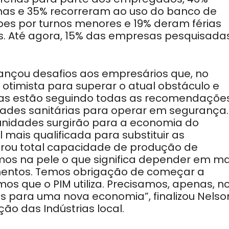
s e 35% recorreram ao uso do banco de
pes por turnos menores e 19% deram férias
s. Até agora, 15% das empresas pesquisada
ançou desafios aos empresários que, no
otimista para superar o atual obstáculo e
trias estão seguindo todas as recomendaçõe
idades sanitárias para operar em segurança.
unidades surgirão para a economia do
mais qualificada para substituir as
strou total capacidade de produção de
mos na pele o que significa depender em ma
imentos. Temos obrigação de começar a
mos que o PIM utiliza. Precisamos, apenas, n
s para uma nova economia”, finalizou Nelso
ão das Indústrias local.