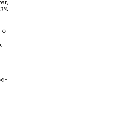
er,
53%
 o
.
ce-