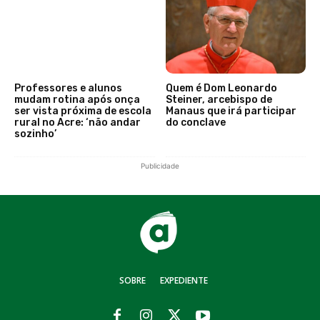
Professores e alunos
Quem é Dom Leonardo
mudam rotina após onça
Steiner, arcebispo de
ser vista próxima de escola
Manaus que irá participar
rural no Acre: ‘não andar
do conclave
sozinho’
Publicidade
SOBRE
EXPEDIENTE