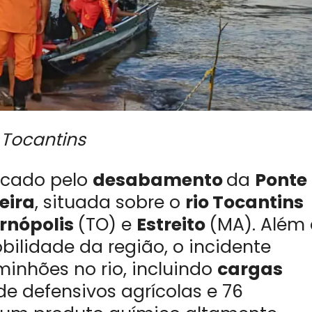
 Tocantins
rcado pelo
desabamento
da
Ponte
eira
, situada sobre o
rio Tocantins
rnópolis
(TO) e
Estreito
(MA). Além
obilidade da região, o incidente
minhões no rio, incluindo
cargas
 de defensivos agrícolas e 76