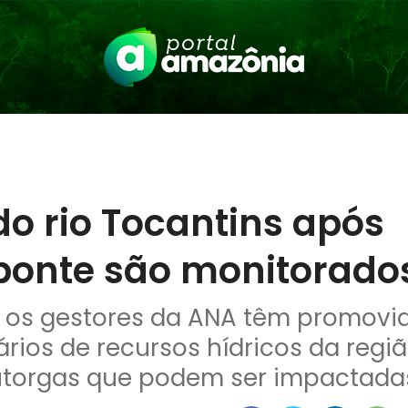
o rio Tocantins após
onte são monitorado
e, os gestores da ANA têm promovi
ios de recursos hídricos da regiã
utorgas que podem ser impactada