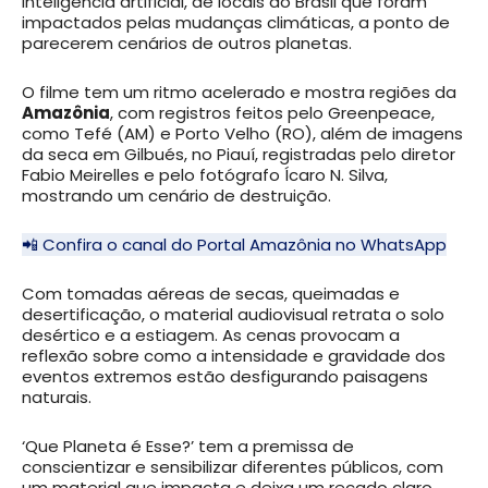
inteligência artificial, de locais do Brasil que foram
impactados pelas mudanças climáticas, a ponto de
parecerem cenários de outros planetas.
O filme tem um ritmo acelerado e mostra regiões da
Amazônia
, com registros feitos pelo Greenpeace,
como Tefé (AM) e Porto Velho (RO), além de imagens
da seca em Gilbués, no Piauí, registradas pelo diretor
Fabio Meirelles e pelo fotógrafo Ícaro N. Silva,
mostrando um cenário de destruição.
📲 Confira o canal do Portal Amazônia no WhatsApp
Com tomadas aéreas de secas, queimadas e
desertificação, o material audiovisual retrata o solo
desértico e a estiagem. As cenas provocam a
reflexão sobre como a intensidade e gravidade dos
eventos extremos estão desfigurando paisagens
naturais.
‘Que Planeta é Esse?’ tem a premissa de
conscientizar e sensibilizar diferentes públicos, com
um material que impacta e deixa um recado claro