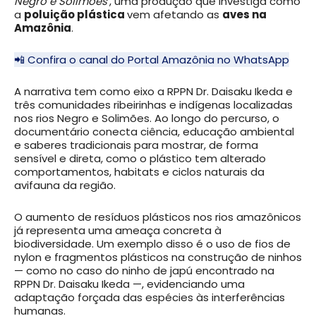
Negro e Solimões
‘, uma produção que investiga como
a
poluição plástica
vem afetando as
aves na
Amazônia
.
📲 Confira o canal do Portal Amazônia no WhatsApp
A narrativa tem como eixo a RPPN Dr. Daisaku Ikeda e
três comunidades ribeirinhas e indígenas localizadas
nos rios Negro e Solimões. Ao longo do percurso, o
documentário conecta ciência, educação ambiental
e saberes tradicionais para mostrar, de forma
sensível e direta, como o plástico tem alterado
comportamentos, habitats e ciclos naturais da
avifauna da região.
O aumento de resíduos plásticos nos rios amazônicos
já representa uma ameaça concreta à
biodiversidade. Um exemplo disso é o uso de fios de
nylon e fragmentos plásticos na construção de ninhos
— como no caso do ninho de japú encontrado na
RPPN Dr. Daisaku Ikeda —, evidenciando uma
adaptação forçada das espécies às interferências
humanas.