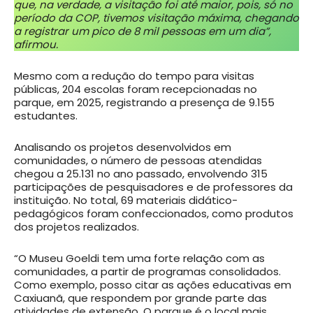
que, na verdade, a visitação foi até maior, pois, só no
período da COP, tivemos visitação máxima, chegando
a registrar um pico de 8 mil pessoas em um dia”,
afirmou.
Mesmo com a redução do tempo para visitas
públicas, 204 escolas foram recepcionadas no
parque, em 2025, registrando a presença de 9.155
estudantes.
Analisando os projetos desenvolvidos em
comunidades, o número de pessoas atendidas
chegou a 25.131 no ano passado, envolvendo 315
participações de pesquisadores e de professores da
instituição. No total, 69 materiais didático-
pedagógicos foram confeccionados, como produtos
dos projetos realizados.
“O Museu Goeldi tem uma forte relação com as
comunidades, a partir de programas consolidados.
Como exemplo, posso citar as ações educativas em
Caxiuanã, que respondem por grande parte das
atividades de extensão. O parque é o local mais