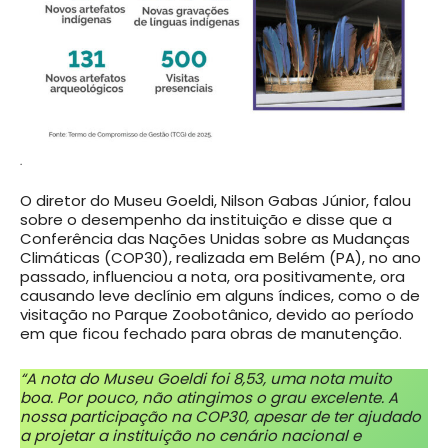
.
O diretor do Museu Goeldi, Nilson Gabas Júnior, falou
sobre o desempenho da instituição e disse que a
Conferência das Nações Unidas sobre as Mudanças
Climáticas (COP30), realizada em Belém (PA), no ano
passado, influenciou a nota, ora positivamente, ora
causando leve declínio em alguns índices, como o de
visitação no Parque Zoobotânico, devido ao período
em que ficou fechado para obras de manutenção.
“A nota do Museu Goeldi foi 8,53, uma nota muito
boa. Por pouco, não atingimos o grau excelente. A
nossa participação na COP30, apesar de ter ajudado
a projetar a instituição no cenário nacional e