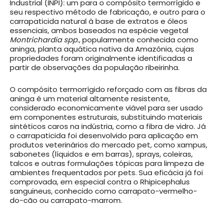
Industrial (INPI): um para o compósito termorrígido e
seu respectivo método de fabricação, e outro para o
carrapaticida natural à base de extratos e óleos
essenciais, ambos baseados na espécie vegetal
Montrichardia spp
., popularmente conhecida como
aninga, planta aquática nativa da Amazônia, cujas
propriedades foram originalmente identificadas a
partir de observações da população ribeirinha.
O compósito termorrígido reforçado com as fibras da
aninga é um material altamente resistente,
considerado economicamente viável para ser usado
em componentes estruturais, substituindo materiais
sintéticos caros na indústria, como a fibra de vidro. Já
o carrapaticida foi desenvolvido para aplicação em
produtos veterinários do mercado pet, como xampus,
sabonetes (líquidos e em barras), sprays, coleiras,
talcos e outras formulações tópicas para limpeza de
ambientes frequentados por pets. Sua eficácia já foi
comprovada, em especial contra o Rhipicephalus
sanguineus, conhecido como carrapato-vermelho-
do-cão ou carrapato-marrom.