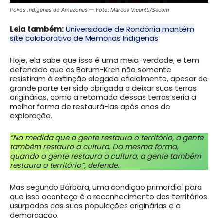
Povos indígenas do Amazonas — Foto: Marcos Vicentti/Secom
Leia também:
Universidade de Rondônia mantém
site colaborativo de Memórias Indígenas
Hoje, ela sabe que isso é uma meia-verdade, e tem
defendido que os Borum-Kren não somente
resistiram à extinção alegada oficialmente, apesar de
grande parte ter sido obrigada a deixar suas terras
originárias, como a retomada dessas terras seria a
melhor forma de restaurá-las após anos de
exploração.
“Na medida que a gente restaura o território, a gente
também restaura a cultura. Da mesma forma,
quando a gente restaura a cultura, a gente também
restaura o território”, defende.
Mas segundo Bárbara, uma condição primordial para
que isso aconteça é o reconhecimento dos territórios
usurpados das suas populações originárias e a
demarcação.