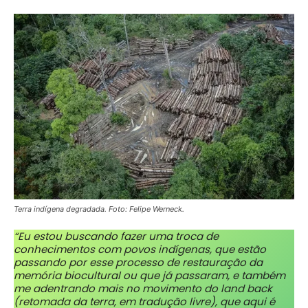
Terra indígena degradada. Foto:
Felipe Werneck
.
“Eu estou buscando fazer uma troca de
conhecimentos com povos indígenas, que estão
passando por esse processo de restauração da
memória biocultural ou que já passaram, e também
me adentrando mais no movimento do land back
(retomada da terra, em tradução livre), que aqui é