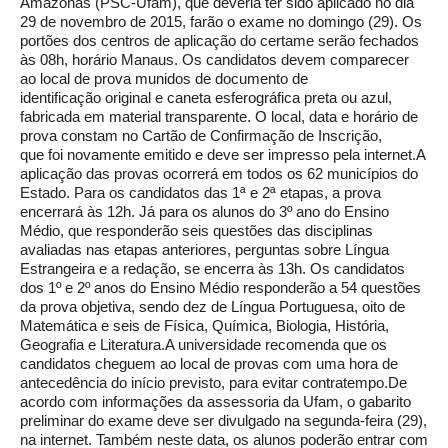
Amazonas (PSC-Ufam),
que deveria ter sido aplicado no dia
29 de novembro de 2015, farão o exame no domingo (29). Os
portões dos centros de aplicação do certame serão fechados
às 08h, horário Manaus. Os candidatos devem comparecer
ao local de prova munidos de documento de
identificação original e caneta esferográfica preta ou azul,
fabricada em material transparente. O local, data e horário de
prova constam no Cartão de Confirmação de Inscrição,
que foi novamente emitido e deve ser impresso pela
internet.A
aplicação das provas ocorrerá em todos os 62 municípios do
Estado. Para os candidatos das 1ª e 2ª etapas, a prova
encerrará às 12h. Já para os alunos do 3º ano do Ensino
Médio, que responderão seis questões das disciplinas
avaliadas nas etapas anteriores, perguntas sobre Língua
Estrangeira e a redação, se encerra às 13h. Os candidatos
dos 1º e 2º anos do Ensino Médio responderão a 54 questões
da prova objetiva, sendo dez de Língua Portuguesa, oito de
Matemática e seis de Física, Química, Biologia, História,
Geografia e Literatura.A universidade recomenda que os
candidatos cheguem ao local de provas com uma hora de
antecedência do início previsto, para evitar contratempo.De
acordo com informações da assessoria da Ufam, o gabarito
preliminar do exame deve ser divulgado na segunda-feira (29),
na
internet. Também neste data, os alunos poderão entrar com