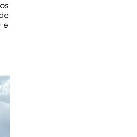
ros
 de
) e