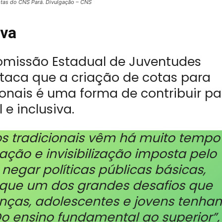
stas do CNS Pará.
Divulgação – CNS
iva
omissão Estadual de Juventudes
estaca que a criação de cotas para
onais é uma forma de contribuir pa
e inclusiva.
s tradicionais vêm há muito tempo
ção e invisibilização imposta pelo
 negar políticas públicas básicas,
ue um dos grandes desafios que
anças, adolescentes e jovens tenha
 ensino fundamental ao superior”,