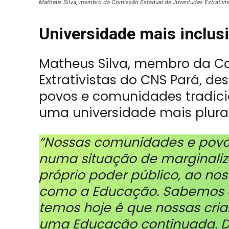
Matheus Silva, membro da Comissão Estadual de Juventudes Extrativi
Universidade mais inclus
Matheus Silva, membro da C
Extrativistas do CNS Pará, d
povos e comunidades tradici
uma universidade mais plural 
“Nossas comunidades e povo
numa situação de marginaliza
próprio poder público, ao nos
como a Educação. Sabemos q
temos hoje é que nossas cri
uma Educação continuada. Do