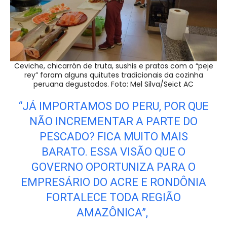
Ceviche, chicarrón de truta, sushis e pratos com o “peje
rey” foram alguns quitutes tradicionais da cozinha
peruana degustados. Foto: Mel Silva/Seict AC
“JÁ IMPORTAMOS DO PERU, POR QUE
NÃO INCREMENTAR A PARTE DO
PESCADO? FICA MUITO MAIS
BARATO. ESSA VISÃO QUE O
GOVERNO OPORTUNIZA PARA O
EMPRESÁRIO DO ACRE E RONDÔNIA
FORTALECE TODA REGIÃO
AMAZÔNICA”,