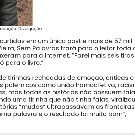
odução: Divulgação
l curtidas em um único post e mais de 57 mil
eira, Sem Palavras trará para o leitor toda 
xeram para a Internet. “Farei mais seis tiras
para o livro.”
de tirinhas recheadas de emoção, críticas e
s polêmicos como união homoafetiva, racis
s, mas todas as histórias não possuem fala
do uma tirinha que não tinha falas, viralizo
stórias “mudas” ultrapassavam as fronteiras
ma palavra e o resultado foi muito bom”,