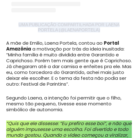
UMA PUBLICAÇÃO COMPARTILHADA POR LAENA
PORTELA (@LAENAPORTELA)
A mãe de Emilio, Laena Portela, contou ao
Portal
Amazônia
a motivação por trás da ideia inusitada:
“Minha família é muito dividida entre Garantido e
Caprichoso. Porém tem mais gente que é Caprichoso.
Já chegaram até a dar camisa e enfeites pra ele. Mas
eu, como torcedora do Garantido, achei mais justo
deixar ele escolher. E o tema da festa não podia ser
outro: Festival de Parintins”.
Segundo Laena, a intenção foi permitir que o filho,
mesmo tão pequeno, tivesse esse momento
simbólico de autonomia.
“Quis que ele dissesse: “Eu prefiro esse boi”, e não que
alguém impusesse uma escolha. Foi divertido e todo
mundo gostou. Quando o vídeo começou a viralizar,