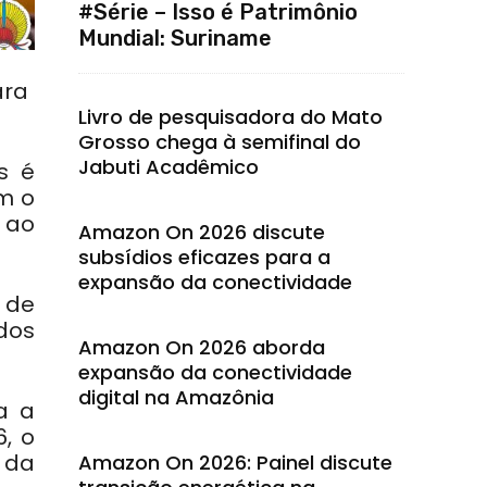
#Série – Isso é Patrimônio
Mundial: Suriname
ara
Livro de pesquisadora do Mato
Grosso chega à semifinal do
Jabuti Acadêmico
s é
m o
s ao
Amazon On 2026 discute
subsídios eficazes para a
expansão da conectividade
 de
dos
Amazon On 2026 aborda
expansão da conectividade
digital na Amazônia
a a
, o
 da
Amazon On 2026: Painel discute