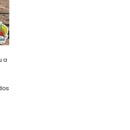
u a
dos