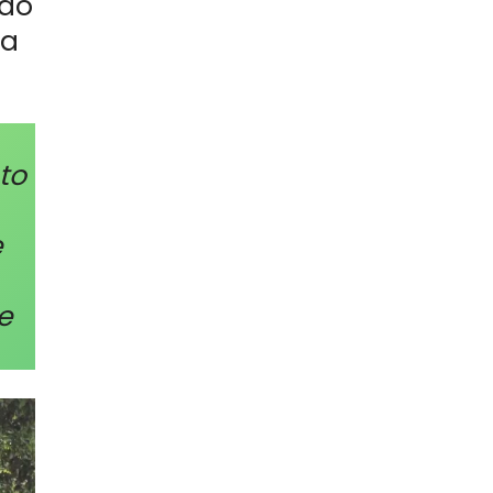
são
na
to
e
e