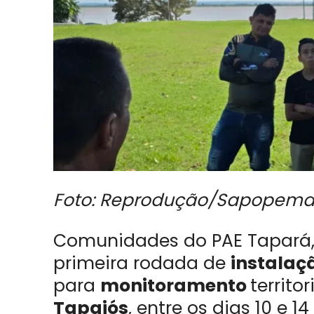
Foto: Reprodução/Sapopem
Comunidades do PAE Tapará
primeira rodada de
instalaç
para
monitoramento
territo
Tapajós
, entre os dias 10 e 