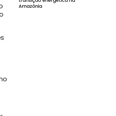
transição energética na
o
Amazônia
o
es
 no