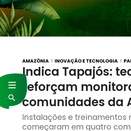
AMAZÔNIA
INOVAÇÃO E TECNOLOGIA
PA
Indica Tapajós: te
reforçam monitora
comunidades da 
Instalações e treinamentos 
começaram em quatro comu