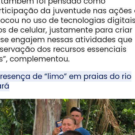
is também foi pensado como
rticipação da juventude nas ações
 focou no uso de tecnologias digitais
s de celular, justamente para criar
 se engajem nessas atividades que
servação dos recursos essenciais
s”, complementou.
esença de “limo” em praias do rio
ará