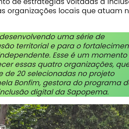
nto de estratégias voltadas à inclu
das organizações locais que atuam 
 desenvolvendo uma série de
usão territorial e para o fortalecimen
l independente. Esse é um momento
ecer essas quatro organizações, qu
e de 20 selecionadas no projeto
mela Bonfim, gestora do programa d
nclusão digital da Sapopema.