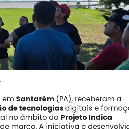
a
, em
Santarém
(PA), receberam a
ão de tecnologias
digitais e forma
rial no âmbito do
Projeto Indica
14 de março. A iniciativa é desenvolvi