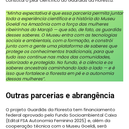
constitui o pilar científico do Guardiãs da Floresta:
“Minha expectativa é que essa parceria permita juntar
toda a experiência científica e a história do Museu
Goeldi na Amazônia com a força das mulheres
ribeirinhas do Marajó — que são, de fato, as guardiãs
desses saberes. O Museu entra com as tecnologias
sociais e ambientais, com a formação, e constrói
junto com a gente uma plataforma de saberes que
protege os conhecimentos tradicionais, para que
tudo isso continue nas mãos das comunidades,
valorizado e protegido. No fundo, é a ciência e os
saberes ancestrais caminhando lado a lado — e é
isso que fortalece a floresta em pé e a autonomia
dessas mulheres”.
Outras parcerias e abrangência
O projeto Guardiãs da Floresta tem financiamento
federal aprovado pelo Fundo Socioambiental Caixa
(Edital FSA Autonomia Feminina 2025) e, além da
cooperação técnica com o Museu Goeldi, será