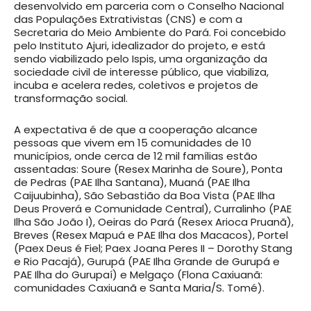
desenvolvido em parceria com o Conselho Nacional
das Populações Extrativistas (CNS) e com a
Secretaria do Meio Ambiente do Pará. Foi concebido
pelo Instituto Ajuri, idealizador do projeto, e está
sendo viabilizado pelo Ispis, uma organização da
sociedade civil de interesse público, que viabiliza,
incuba e acelera redes, coletivos e projetos de
transformação social.
A expectativa é de que a cooperação alcance
pessoas que vivem em 15 comunidades de 10
municípios, onde cerca de 12 mil famílias estão
assentadas: Soure (Resex Marinha de Soure), Ponta
de Pedras (PAE Ilha Santana), Muaná (PAE Ilha
Caijuubinha), São Sebastião da Boa Vista (PAE Ilha
Deus Proverá e Comunidade Central), Curralinho (PAE
Ilha São João I), Oeiras do Pará (Resex Arioca Pruanã),
Breves (Resex Mapuá e PAE Ilha dos Macacos), Portel
(Paex Deus é Fiel; Paex Joana Peres II – Dorothy Stang
e Rio Pacajá), Gurupá (PAE Ilha Grande de Gurupá e
PAE Ilha do Gurupaí) e Melgaço (Flona Caxiuanã:
comunidades Caxiuanã e Santa Maria/S. Tomé).