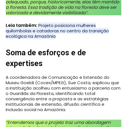
adequado, porque, historicamente, elas têm mantido
a floresta. Essa tradição de vida na floresta deve ser
valorizada e devidamente visibilizada”.
Leia também:
Projeto posiciona mulheres
quilombolas e catadoras no centro da transição
ecológica na Amazônia
Soma de esforços e de
expertises
A coordenadora de Comunicação e Extensão do
Museu Goeldi (Cocex/MPEG), Sue Costa, explicou que
a instituição acolheu com entusiasmo a parceria com
o Guardiãs da Floresta, identificando total
convergência entre a proposta e as estratégias
institucionais de extensão, difusão científica e
inclusão social na Amazônia.
“Entendemos que o projeto traz uma abordagem