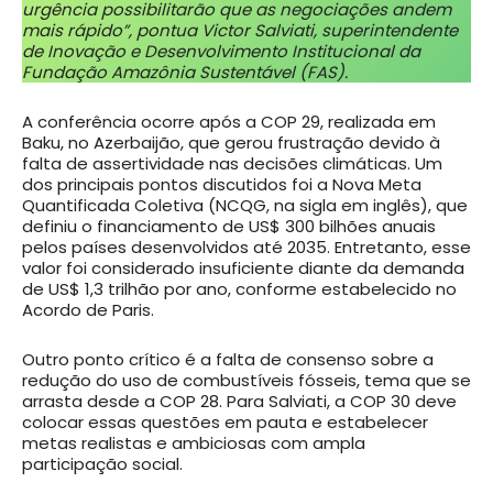
urgência possibilitarão que as negociações andem
mais rápido”, pontua Victor Salviati, superintendente
de Inovação e Desenvolvimento Institucional da
Fundação Amazônia Sustentável (FAS).
A conferência ocorre após a COP 29, realizada em
Baku, no Azerbaijão, que gerou frustração devido à
falta de assertividade nas decisões climáticas. Um
dos principais pontos discutidos foi a Nova Meta
Quantificada Coletiva (NCQG, na sigla em inglês), que
definiu o financiamento de US$ 300 bilhões anuais
pelos países desenvolvidos até 2035. Entretanto, esse
valor foi considerado insuficiente diante da demanda
de US$ 1,3 trilhão por ano, conforme estabelecido no
Acordo de Paris.
Outro ponto crítico é a falta de consenso sobre a
redução do uso de combustíveis fósseis, tema que se
arrasta desde a COP 28. Para Salviati, a COP 30 deve
colocar essas questões em pauta e estabelecer
metas realistas e ambiciosas com ampla
participação social.