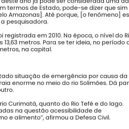
e deste ano já pode ser considerada uma d
Em termos de Estado, pode-se dizer que sim
elo Amazonas]. Até porque, [o fenômeno] e
 a pesquisadora.
i registrada em 2010. Na época, o nível do R
3,63 metros. Para se ter ideia, no período 
metros, na capital.
retado situação de emergência por causa da
ia enorme no meio do rio Solimões. Dá pa
utro.
io Curimatá, quanto do Rio Tefé e do lago.
ladas na questão acessibilidade de
 e alimento”, afirmou a Defesa Civil.