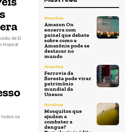
eis
s
Amazônia
vera
Amazon On
encerra com
painel que debate
ódio de El
sobre como a
 tropical
Amazônia pode se
destacar no
mundo
Amazônia
Ferrovia da
floresta pode virar
patrimônio
esso
mundial da
Unesco
Rondônia
Mosquitos que
ajudam a
e todos os
combater a
dengue?