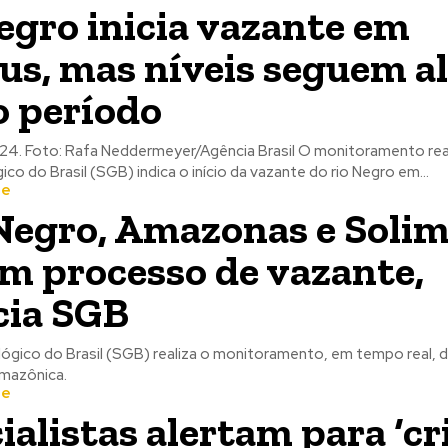
egro inicia vazante em
s, mas níveis seguem al
o período
 Rafa Neddermeyer/Agência Brasil O monitoramento realizado pelo
co do Brasil (SGB) indica o início da vazante do rio Negro em...
te
Negro, Amazonas e Soli
am processo de vazante,
cia SGB
ógico do Brasil (SGB) realiza o monitoramento, em tempo real, d
amazônica.
te
ialistas alertam para ‘cr