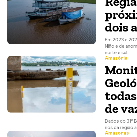
Regiã
próxi
dois 
Em 2023 e 2024
Niño e de anoma
norte e sul.
Amazônia
Monit
Geoló
todas
de va
Dados do 31º B
rios da região
Amazonas