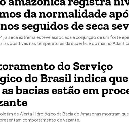
o amazônica registra nív
mos da normalidade apó
anos seguidos de seca se
, a seca extrema esteve associada a conjunção de um forte epis
lias positivas nas temperaturas da superfície do mar no Atlântico
oramento do Serviço
gico do Brasil indica que
 as bacias estão em proc
zante
oletim de Alerta Hidrológico da Bacia do Amazonas mostram qu
 apresentam comportamento de vazante.