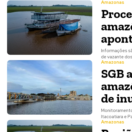
Amazonas
Proce
amazô
apon
Informações sã
de vazante dos
Amazonas
SGB a
amazô
de in
Monitoramento 
Itacoatiara e P
Amazonas