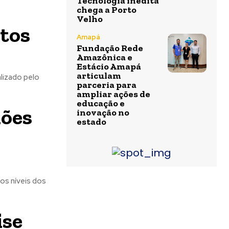
Tecnologia inédita
chega a Porto
Velho
tos
Amapá
Fundação Rede
Amazônica e
Estácio Amapá
articulam
parceria para
ampliar ações de
educação e
mões
inovação no
estado
os níveis dos
ise