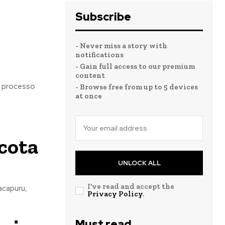
Subscribe
- Never miss a story with
notifications
- Gain full access to our premium
content
o processo
- Browse free from up to 5 devices
at once
cota
UNLOCK ALL
I've read and accept the
acapuru,
Privacy Policy
.
Must read