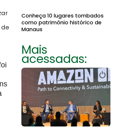
zar
Conheça 10 lugares tombados
como patrimônio histórico de
r de
Manaus
e
Mais
acessadas:
oi
ens
a