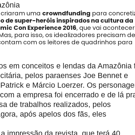
azônia
criaram uma
crowndfunding
para concreti
o de super-heróis inspirados na cultura da
mic Con Experience 2016
, que vai acontece
Mas, para isso, os idealizadores precisam d
 contam com os leitores de quadrinhos para
dos em conceitos e lendas da Amazônia f
citária, pelos paraenses Joe Bennet e
n Patrick e Márcio Loerzer. Os personag
 com a empresa foi encerrado e de lá pr
sa de trabalhos realizados, pelos
gora, após apelos dos fãs, eles
 a impressão da revista, que terá 40