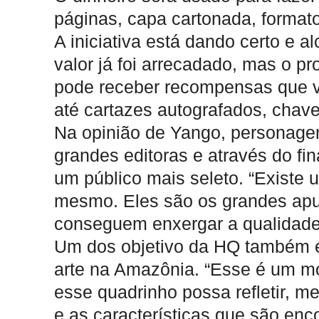
páginas, capa cartonada, format
A iniciativa está dando certo e 
valor já foi arrecadado, mas o pr
pode receber recompensas que v
até cartazes autografados, chave
Na opinião de Yango, personagen
grandes editoras e através do fi
um público mais seleto. “Existe 
mesmo. Eles são os grandes apu
conseguem enxergar a qualidade 
Um dos objetivo da HQ também é
arte na Amazônia. “Esse é um m
esse quadrinho possa refletir, m
e as características que são enc