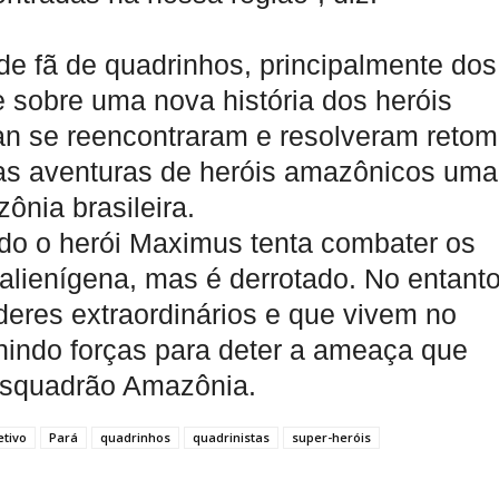
e fã de quadrinhos, principalmente dos
e sobre uma nova história dos heróis
an se reencontraram e resolveram retom
ra as aventuras de heróis amazônicos uma
ônia brasileira.
ando o herói Maximus tenta combater os
alienígena, mas é derrotado. No entanto
deres extraordinários e que vivem no
nindo forças para deter a ameaça que
 Esquadrão Amazônia.
etivo
Pará
quadrinhos
quadrinistas
super-heróis