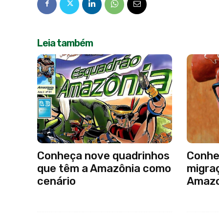
Leia também
Conheça nove quadrinhos
Conheç
que têm a Amazônia como
migra
cenário
Amaz