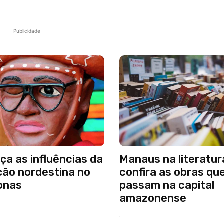
Publicidade
a as influências da
Manaus na literatur
ção nordestina no
confira as obras qu
onas
passam na capital
amazonense