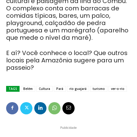
cultural e paisagem da ilha do Combú.
O complexo conta com barracas de
comidas típicas, bares, um palco,
playground, calçadão de pedra
portuguesa e um marégrafo (aparelho
que mede o nível da maré).
E aí? Você conhece o local? Que outros
locais pela Amazônia sugere para um
passeio?
TAGS
Belém
Cultura
Pará
rio guajará
turismo
ver-o-rio
Publicidade