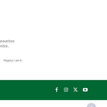
 assuntos
tre...
Página 1 de 6