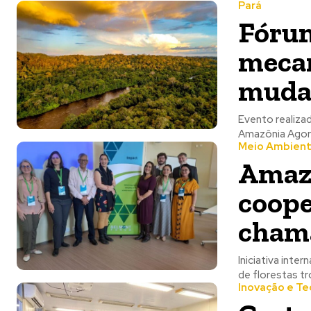
Pará
Fórum
mecan
mudan
Evento realiza
Amazônia Agora
Meio Ambien
Amaz
coope
chama
Iniciativa inte
de florestas tr
Inovação e Te