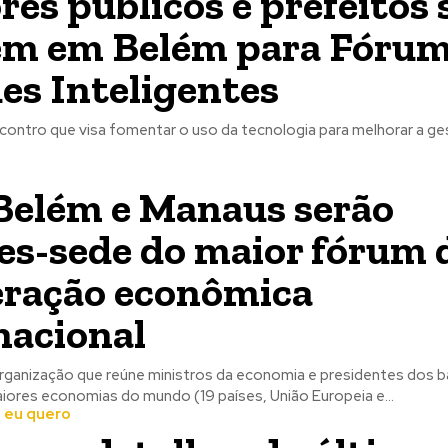
res públicos e prefeitos 
m em Belém para Fórum
es Inteligentes
contro que visa fomentar o uso da tecnologia para melhorar a g
Belém e Manaus serão
es-sede do maior fórum 
ração econômica
nacional
ganização que reúne ministros da economia e presidentes dos 
aiores economias do mundo (19 países, União Europeia e...
 eu quero