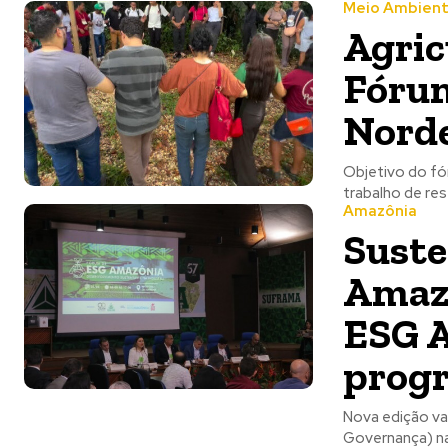
Meio Ambien
Agric
Fórum
Norde
Objetivo do fó
trabalho de res
Amazônia
Suste
Amazo
ESG A
prog
Nova edição va
Governança) na