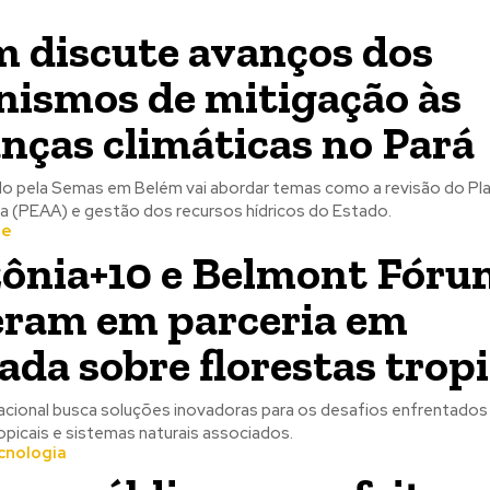
 discute avanços dos
ismos de mitigação às
ças climáticas no Pará
do pela Semas em Belém vai abordar temas como a revisão do Pl
 (PEAA) e gestão dos recursos hídricos do Estado.
te
ônia+10 e Belmont Fóru
ram em parceria em
da sobre florestas tropi
rnacional busca soluções inovadoras para os desafios enfrentados
opicais e sistemas naturais associados.
cnologia