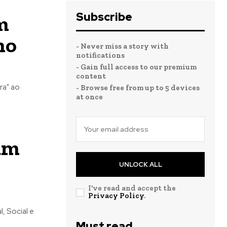
Subscribe
m
no
- Never miss a story with
notifications
- Gain full access to our premium
content
ra" ao
- Browse free from up to 5 devices
at once
um
UNLOCK ALL
I've read and accept the
Privacy Policy
.
, Social e
Must read