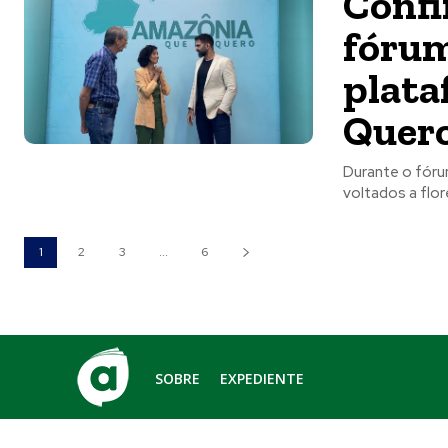
Confi
fórum
plata
Quero
Durante o fóru
voltados a flo
1
2
3
...
6
SOBRE
EXPEDIENTE