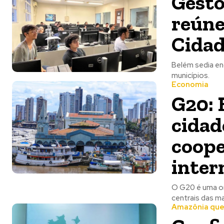
Gesto
reúne
Cidad
Belém sedia en
municípios.
Economia
G20: 
cidad
coope
inter
O G20 é uma or
centrais das m
Amazônia que