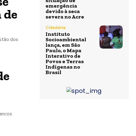
se
situação de
emergência
 de
devido à seca
severa no Acre
Cidadania
Instituto
Socioambiental
estão dos
lança, em São
Paulo, o Mapa
Interativo de
Povos e Terras
Indígenas no
de
Brasil
bancos